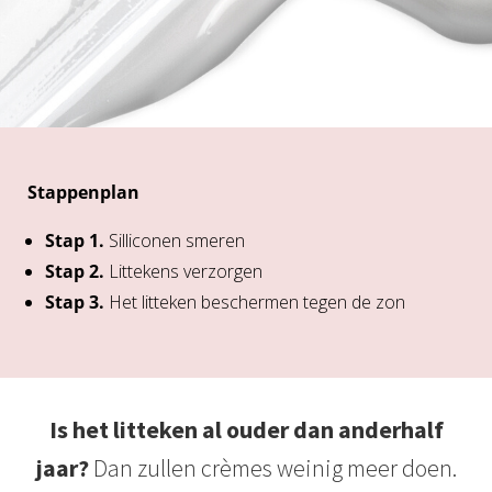
s kan de
e niet
oneren.
ieken
ische
s worden
Stappenplan
kt om
em
Stap 1.
Silliconen smeren
tie te
Stap 2.
Littekens verzorgen
elen over
Stap 3.
Het litteken beschermen tegen de zon
drag van
zoeker op
site.
ing
Is het litteken al ouder dan anderhalf
ingcookies
 gebruikt
jaar?
Dan zullen crèmes weinig meer doen.
oekers te