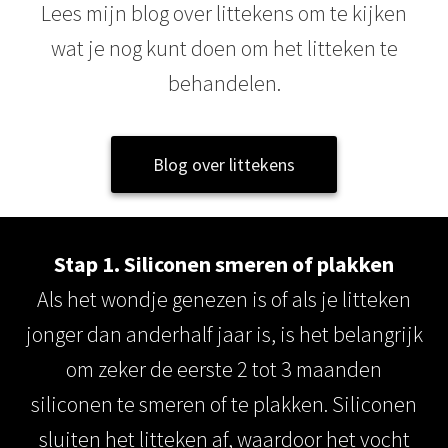
Lees mijn blog over littekens om te kijken
 op de
e. Hierdoor
wat je nog kunt doen om het litteken te
 website-
behandelen.
ren
nte
enties
gebaseerd
Blog over littekens
 gedrag van
ezoeker.
Stap 1. Siliconen smeren of plakken
uren
Als het wondje genezen is of als je litteken
jonger dan anderhalf jaar is, is het belangrijk
om zeker de eerste 2 tot 3 maanden
siliconen te smeren of te plakken. Siliconen
sluiten het litteken af, waardoor het vocht