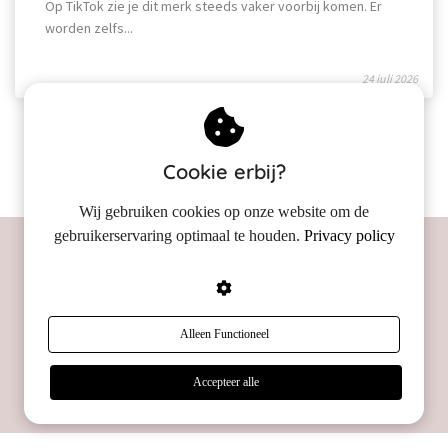
Op TikTok zie je dit merk steeds vaker voorbij komen. Er
worden zelfs...
24 juli 2026
Meer lezen
Cookie erbij?
Wij gebruiken cookies op onze website om de
gebruikerservaring optimaal te houden.
Privacy policy
Productadvies voor een andere
huidklacht?
Alleen Functioneel
Vind je productadvies
Accepteer alle