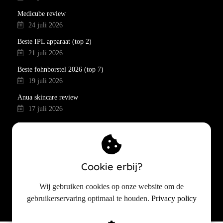
Medicube review
24 juli 2026
Beste IPL apparaat (top 2)
21 juli 2026
Beste fohnborstel 2026 (top 7)
19 juli 2026
Anua skincare review
17 juli 2026
Retinol routine voor de eerste rimpels en pigmentvlekken
15 juli 2026
Beste mascara 2026 (top 13)
Cookie erbij?
12 juli 2026
Beste wimperserum 2026 (top 5)
Wij gebruiken cookies op onze website om de
10 juli 2026
gebruikerservaring optimaal te houden.
Privacy policy