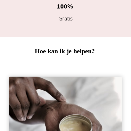
100%
 op de
e. Hierdoor
Gratis
 website-
ren
nte
enties
gebaseerd
Hoe kan ik je helpen?
 gedrag van
ezoeker.
uren