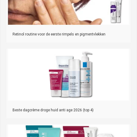
Retinol routine voor de eerste rimpels en pigmentvlekken
Beste dagcrème droge huid anti age 2026 (top 4)