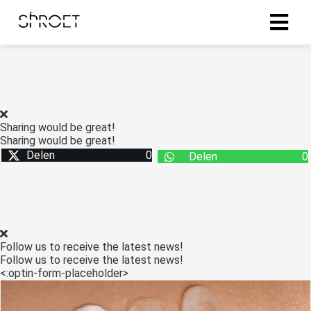
ingen
 policy
Sharing would be great!
Sharing would be great!
Delen
0
Delen
0
oneel
onele
s zijn
kelijk om
bsite te
Follow us to receive the latest news!
ken. Ze
Follow us to receive the latest news!
 gebruikt
<:optin-form-placeholder>
asisfuncties
der deze