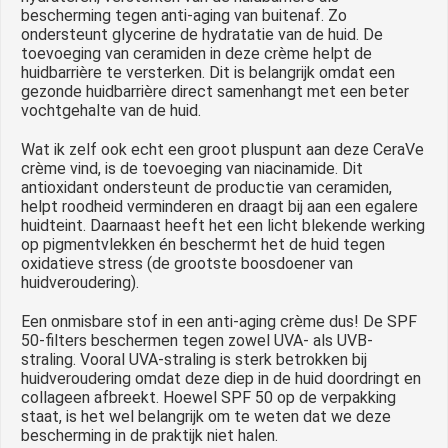
bescherming tegen anti-aging van buitenaf. Zo
ondersteunt glycerine de hydratatie van de huid. De
toevoeging van ceramiden in deze crème helpt de
huidbarrière te versterken. Dit is belangrijk omdat een
gezonde huidbarrière direct samenhangt met een beter
vochtgehalte van de huid.
Wat ik zelf ook echt een groot pluspunt aan deze CeraVe
crème vind, is de toevoeging van niacinamide. Dit
antioxidant ondersteunt de productie van ceramiden,
helpt roodheid verminderen en draagt bij aan een egalere
huidteint. Daarnaast heeft het een licht blekende werking
op pigmentvlekken én beschermt het de huid tegen
oxidatieve stress (de grootste boosdoener van
huidveroudering).
Een onmisbare stof in een anti-aging crème dus! De SPF
50-filters beschermen tegen zowel UVA- als UVB-
straling. Vooral UVA-straling is sterk betrokken bij
huidveroudering omdat deze diep in de huid doordringt en
collageen afbreekt. Hoewel SPF 50 op de verpakking
staat, is het wel belangrijk om te weten dat we deze
bescherming in de praktijk niet halen.