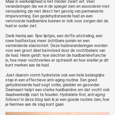
Maar in werkelijkheid is het minder zwart wit. Veel
veranderingen die we in de spiegel zien en associëren met
veroudering zijn niet direct het gevolg van permanente
rimpelvorming. Een gedehydrateerde huid en een
verstoorde huidbarrière kunnen er óók voor zorgen dat de
huid er ouder ziet.
Denk hierbij aan: fijne lijntjes, een doffe uitstraling, een
ruwe huidtextuur, meer zichtbare poriën en een
verminderde elasticiteit. Deze huidveranderingen worden
voor een groot deel beïnvloed door de vochtbalans van
de huid. Hierin geldt: hoe slechter de huidbarrièrefunctie
is, hoe meer vochtverlies er optreedt en hoe sneller je dit
kunt merken aan de huid.
Juist daarom vormt hydratatie ook een hele belangrijke
stap in een effectieve anti-aging routine. Een goed
gehydrateerde huid oogt voller, gladder en gezonder.
Daarnaast helpt een sterke huidbarrière om dat vocht ook
daadwerkelijk vast te houden.
Hydratatie first, anti-aging
follows!
In deze blog laat ik je een goede routine zien, hoe
je hiermee aan de slag kunt gaan.