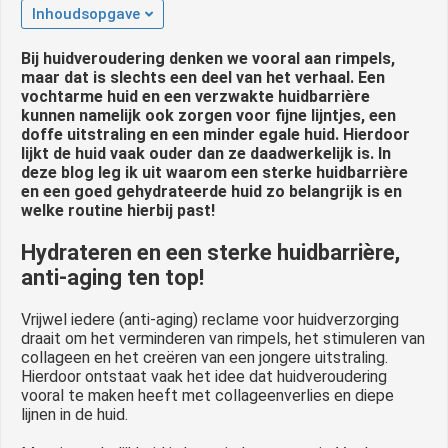
Inhoudsopgave
 op de
e. Hierdoor
Bij huidveroudering denken we vooral aan rimpels,
 website-
maar dat is slechts een deel van het verhaal. Een
ren
vochtarme huid en een verzwakte huidbarrière
nte
kunnen namelijk ook zorgen voor fijne lijntjes, een
doffe uitstraling en een minder egale huid. Hierdoor
enties
lijkt de huid vaak ouder dan ze daadwerkelijk is. In
gebaseerd
deze blog leg ik uit waarom een sterke huidbarrière
 gedrag van
en een goed gehydrateerde huid zo
belangrijk is en
welke routine hierbij past!
ezoeker.
Hydrateren en een sterke huidbarrière,
anti-aging ten top!
uren
Vrijwel iedere (anti-aging) reclame voor huidverzorging
draait om het verminderen van rimpels, het stimuleren van
collageen en het creëren van een jongere uitstraling.
Hierdoor ontstaat vaak het idee dat huidveroudering
vooral te maken heeft met collageenverlies en diepe
lijnen in de huid.