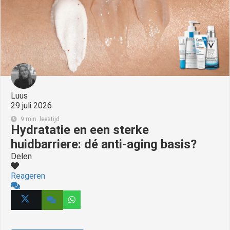
s kan de
e niet
oneren.
ieken
ische
s worden
kt om
Luus
em
29 juli 2026
tie te
9 min. leestijd
Hydratatie en een sterke
elen over
drag van
huidbarriere: dé anti-aging basis?
zoeker op
Delen
site.
Reageren
ing
ingcookies
 gebruikt
oekers te