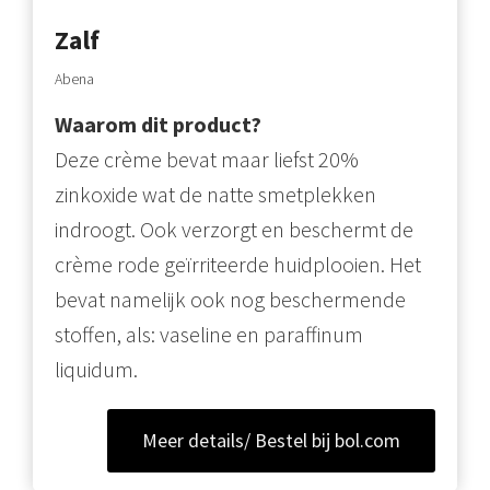
Zalf
Abena
Waarom dit product?
Deze crème bevat maar liefst 20%
zinkoxide wat de natte smetplekken
indroogt. Ook verzorgt en beschermt de
crème rode geïrriteerde huidplooien. Het
bevat namelijk ook nog beschermende
stoffen, als: vaseline en paraffinum
liquidum.
Meer details/ Bestel bij bol.com