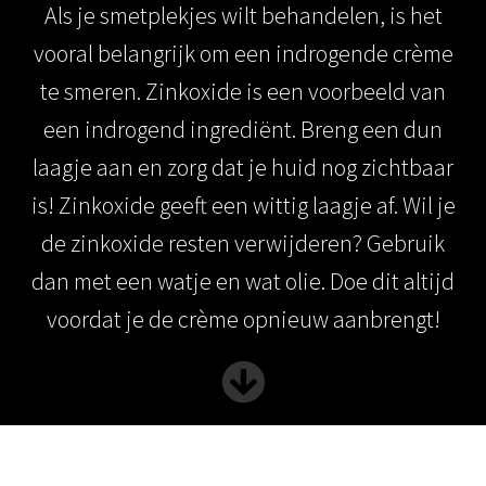
Als je smetplekjes wilt behandelen, is het
 op de
e. Hierdoor
vooral belangrijk om een indrogende crème
 website-
te smeren. Zinkoxide is een voorbeeld van
ren
nte
een indrogend ingrediënt. Breng een dun
enties
laagje aan en zorg dat je huid nog zichtbaar
gebaseerd
is! Zinkoxide geeft een wittig laagje af. Wil je
 gedrag van
ezoeker.
de zinkoxide resten verwijderen? Gebruik
dan met een watje en wat olie. Doe dit altijd
uren
voordat je de crème opnieuw aanbrengt!