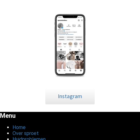
Instagram
Menu
Home
Over sproet
Huidproblemen