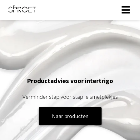
ingen
 policy
oneel
Productadvies voor intertrigo
onele
s zijn
Verminder stap voor stap je smetplekjes
kelijk om
bsite te
ken. Ze
Naar producten
 gebruikt
asisfuncties
der deze