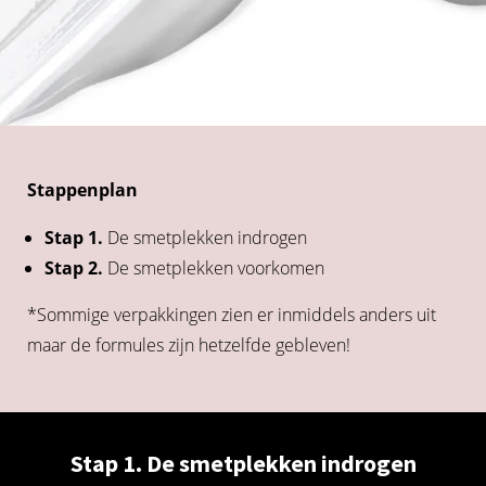
s kan de
e niet
oneren.
ieken
ische
s worden
Stappenplan
kt om
em
Stap 1.
De smetplekken indrogen
tie te
Stap 2.
De smetplekken voorkomen
elen over
drag van
*Sommige verpakkingen zien er inmiddels anders uit
zoeker op
maar de formules zijn hetzelfde gebleven!
site.
ing
ingcookies
 gebruikt
Stap 1. De smetplekken indrogen
oekers te