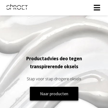
ingen
 policy
oneel
Productadvies deo tegen
onele
transpirerende oksels
s zijn
kelijk om
Stap voor stap drogere oksels
bsite te
ken. Ze
Naar producten
 gebruikt
asisfuncties
der deze