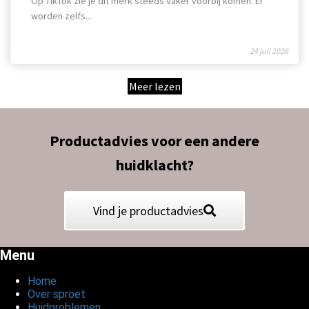
Op TikTok zie je dit merk steeds vaker voorbij komen. Er
worden zelfs...
24 juli 2026
Meer lezen
Productadvies voor een andere
huidklacht?
Vind je productadvies
Menu
Home
Over sproet
Huidproblemen