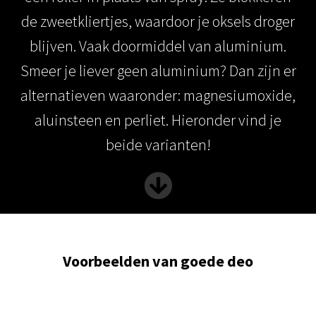
 op de
de zweetkliertjes, waardoor je oksels droger
e. Hierdoor
blijven. Vaak doormiddel van aluminium.
 website-
ren
Smeer je liever geen aluminium? Dan zijn er
nte
alternatieven waaronder: magnesiumoxide,
enties
gebaseerd
aluinsteen en perliet. Hieronder vind je
 gedrag van
beide varianten!
ezoeker.
uren
Voorbeelden van goede deo