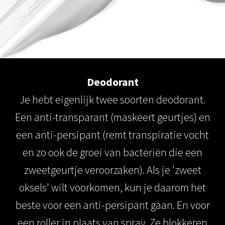
s kan de
e niet
oneren.
ieken
ische
s worden
Deodorant
kt om
Je hebt eigenlijk twee soorten deodorant.
em
tie te
Een anti-transparant (maskeert geurtjes) en
elen over
een anti-persipant (remt transpiratie vocht
drag van
zoeker op
en zo ook de groei van bacteriën die een
site.
zweetgeurtje veroorzaken). Als je 'zweet
ing
oksels' wilt voorkomen, kun je daarom het
ingcookies
beste voor een anti-persipant gaan. En voor
 gebruikt
een roller in plaats van spray. Ze blokkeren
oekers te