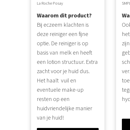
La Roche Posay
SMPL
Waarom dit product?
Wa
Bij eczeem klachten is
Ook
deze reiniger een fijne
het
optie. De reiniger is op
zij
basis van melk en heeft
geb
een lotion structuur. Extra
sch
zacht voor je huid dus.
ver
Het haalt vuil en
toe
eventuele make-up
tege
resten op een
hyd
huidvriendelijke manier
van je huid!