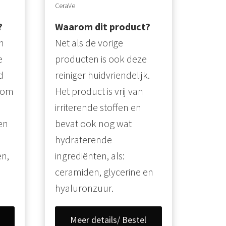
CeraVe
?
Waarom dit product?
n
Net als de vorige
e
producten is ook deze
d
reiniger huidvriendelijk.
 om
Het product is vrij van
irriterende stoffen en
en
bevat ook nog wat
hydraterende
en,
ingrediënten, als:
ceramiden, glycerine en
hyaluronzuur.
Meer details/ Bestel