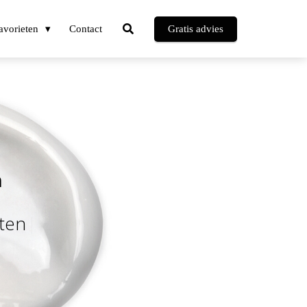
avorieten
Contact
Gratis advies
m
t
e
n