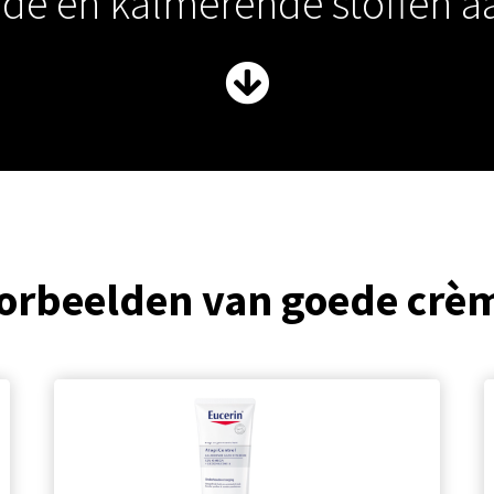
nde en kalmerende stoffen a
orbeelden van goede
crè