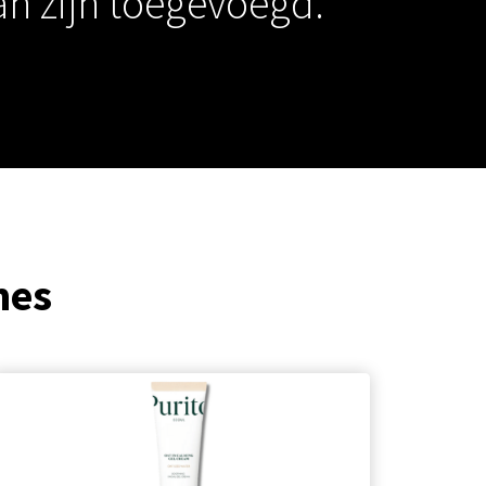
an zijn toegevoegd.
mes