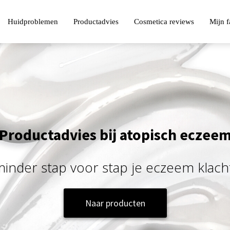
Huidproblemen
Productadvies
Cosmetica reviews
Mijn f
Productadvies bij atopisch eczee
m
i
n
d
e
r
s
t
a
p
v
o
o
r
s
t
a
p
j
e
e
c
z
e
e
m
k
l
a
c
h
Naar producten