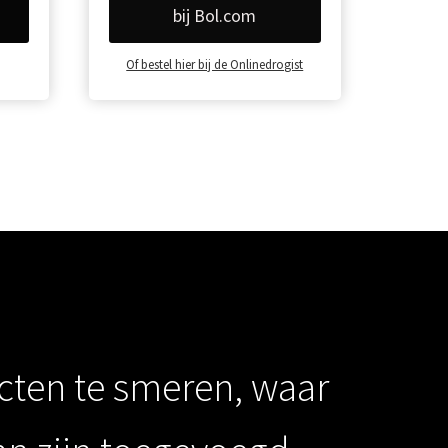
bij Bol.com
Of bestel hier bij de Onlinedrogist
ucten te smeren, waar