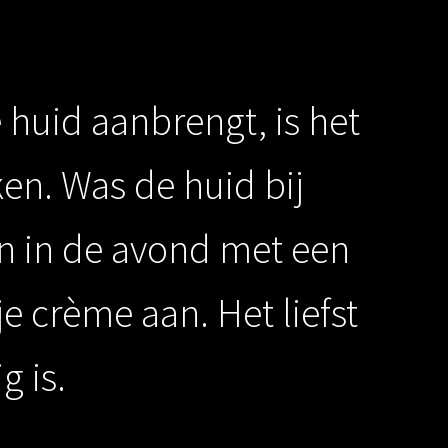
e huid aanbrengt, is het
en. Was de huid bij
n in de avond met een
e crème aan. Het liefst
g is.