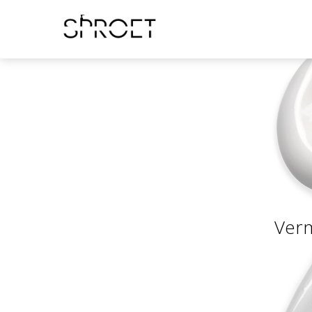
V
e
r