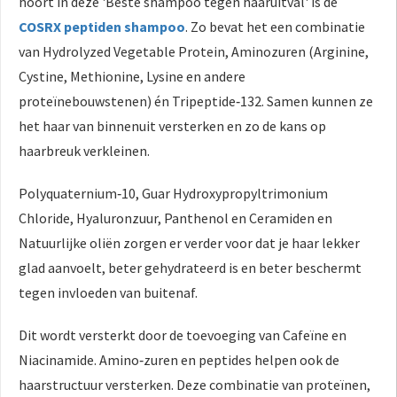
hoort in deze 'Beste shampoo tegen haaruitval' is de
COSRX peptiden shampoo
. Zo bevat het een combinatie
van Hydrolyzed Vegetable Protein, Aminozuren (Arginine,
Cystine, Methionine, Lysine en andere
proteïnebouwstenen) én Tripeptide‑132. Samen kunnen ze
het haar van binnenuit versterken en zo de kans op
haarbreuk verkleinen.
Polyquaternium‑10, Guar Hydroxypropyltrimonium
Chloride, Hyaluronzuur, Panthenol en Ceramiden en
Natuurlijke oliën zorgen er verder voor dat je haar lekker
glad aanvoelt, beter gehydrateerd is en beter beschermt
tegen invloeden van buitenaf.
Dit wordt versterkt door de toevoeging van Cafeïne en
Niacinamide. Amino‑zuren en peptides helpen ook de
haarstructuur versterken. Deze combinatie van proteïnen,