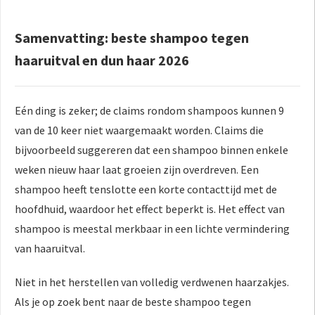
 op de
e. Hierdoor
Samenvatting: beste shampoo tegen
 website-
haaruitval en dun haar 2026
ren
nte
enties
Eén ding is zeker; de claims rondom shampoos kunnen 9
gebaseerd
van de 10 keer niet waargemaakt worden. Claims die
 gedrag van
ezoeker.
bijvoorbeeld suggereren dat een shampoo binnen enkele
weken nieuw haar laat groeien zijn overdreven. Een
shampoo heeft tenslotte een korte contacttijd met de
uren
hoofdhuid, waardoor het effect beperkt is. Het effect van
shampoo is meestal merkbaar in een lichte vermindering
van haaruitval.
Niet in het herstellen van volledig verdwenen haarzakjes.
Als je op zoek bent naar de beste shampoo tegen