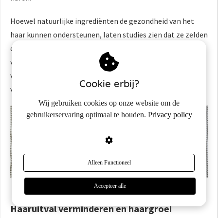
Hoewel natuurlijke ingrediënten de gezondheid van het
haar kunnen ondersteunen, laten studies zien dat ze zelden
een sterk effect hebben op het daadwerkelijk stimuleren
van nieuwe haargroei. Ze kunnen wel bijdragen aan het
verminderen van haarbreuk en het verbeteren van het
Cookie erbij?
volume, waardoor het haar dikker aanvoelt.
Wij gebruiken cookies op onze website om de
gebruikerservaring optimaal te houden.
Privacy policy
Alleen Functioneel
Accepteer alle
Haaruitval verminderen en haargroei