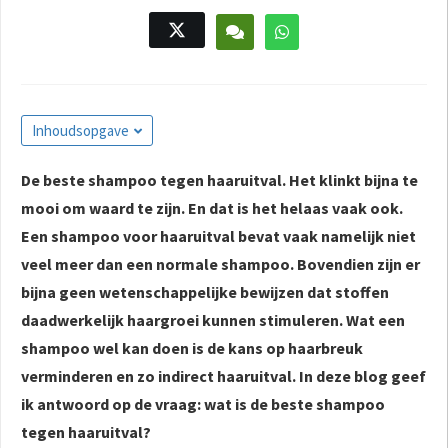
s kan de
e niet
oneren.
ieken
Inhoudsopgave
ische
s worden
kt om
De beste shampoo tegen haaruitval. Het klinkt bijna te
em
mooi om waard te zijn. En dat is het helaas vaak ook.
tie te
Een shampoo voor haaruitval bevat vaak namelijk niet
elen over
veel meer dan een normale shampoo. Bovendien zijn er
drag van
bijna geen wetenschappelijke bewijzen dat stoffen
zoeker op
daadwerkelijk haargroei kunnen stimuleren. Wat een
site.
shampoo wel kan doen is de kans op haarbreuk
ing
verminderen en zo indirect haaruitval. In deze blog geef
ingcookies
ik antwoord op de vraag: wat is de beste shampoo
 gebruikt
tegen haaruitval?
oekers te