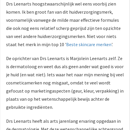
Drs Leenarts hoogstwaarschijnlijk wel eens voorbij zien
 op de
komen. Ik ben groot fan van dit huidverzorgingsmerk,
e. Hierdoor
 website-
voornamelijk vanwege de milde maar effectieve formules
ren
die ook nog eens relatief scherp geprijsd zijn ten opzichte
nte
van veel andere huidverzorgingsmerken. Niet voor niets
enties
staat het merk in mijn top 10 '
Beste skincare merken
'.
gebaseerd
 gedrag van
De oprichter van Drs Leenarts is Marjolein Leenarts zelf. Ze
ezoeker.
is dermatoloog en weet dus als geen ander wat goed is voor
je huid (en wat niet). Iets waar het naar mijn mening bij veel
uren
cosmeticamerken nog misgaat, omdat te veel wordt
gefocust op marketingaspecten (geur, kleur, verpakking) in
plaats van op het wetenschappelijk bewijs achter de
gebruikte ingrediënten.
Drs Leenarts heeft als arts jarenlang ervaring opgedaan in
de dermatologie. Met deze wetenschappelijke achtergrond