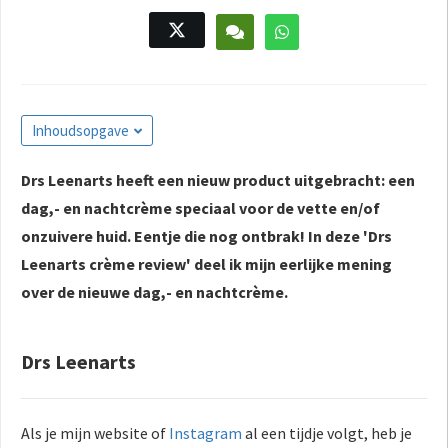
s kan de
e niet
oneren.
ieken
Inhoudsopgave
ische
s worden
kt om
Drs Leenarts heeft een nieuw product uitgebracht: een
em
dag,- en nachtcrème speciaal voor de vette en/of
tie te
onzuivere huid. Eentje die nog ontbrak! In deze 'Drs
elen over
Leenarts crème review' deel ik mijn eerlijke mening
drag van
over de nieuwe dag,- en nachtcrème.
zoeker op
site.
Drs Leenarts
ing
ingcookies
 gebruikt
Als je mijn website of
Instagram
al een tijdje volgt, heb je
oekers te