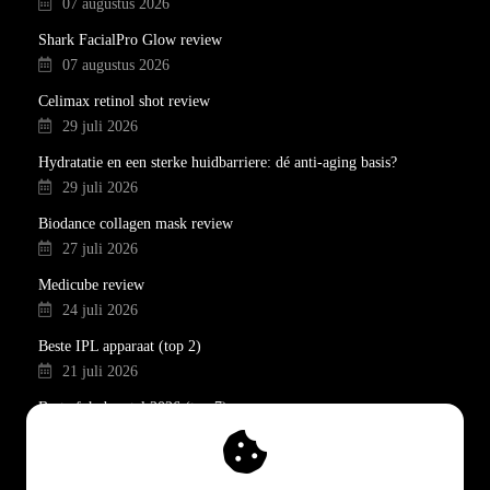
07 augustus 2026
Shark FacialPro Glow review
07 augustus 2026
Celimax retinol shot review
29 juli 2026
Hydratatie en een sterke huidbarriere: dé anti-aging basis?
29 juli 2026
Biodance collagen mask review
27 juli 2026
Medicube review
24 juli 2026
Beste IPL apparaat (top 2)
21 juli 2026
Beste fohnborstel 2026 (top 7)
19 juli 2026
Anua skincare review