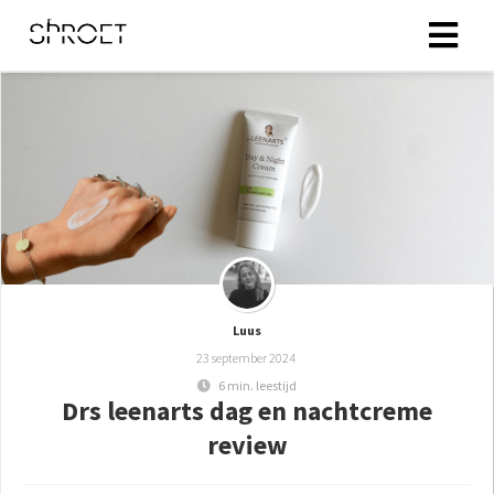
ingen
 policy
oneel
onele
s zijn
Luus
kelijk om
23 september 2024
bsite te
6 min. leestijd
ken. Ze
Drs leenarts dag en nachtcreme
 gebruikt
review
asisfuncties
der deze