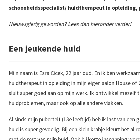
schoonheidsspecialist/ huidtherapeut in opleiding,
Nieuwsgierig geworden? Lees dan hieronder verder!
Een jeukende huid
Mijn naam is Esra Cicek, 22 jaar oud. En ik ben werkzaam
huidtherapeut in opleiding in mijn eigen salon House of 
sluit super goed aan op mijn werk. Ik ontwikkel mezelf 
huidproblemen, maar ook op alle andere vlakken.
Al sinds mijn puberteit (13e leeftijd) heb ik last van een 
huid is super gevoelig. Bij een klein krabje kleurt het al
met de rest van mijn huid. Ook bij korte inspanning wo