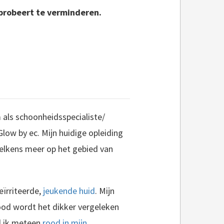
 probeert te verminderen.
 als schoonheidsspecialiste/
Glow by ec. Mijn huidige opleiding
telkens meer op het gebied van
geïrriteerde,
jeukende huid
. Mijn
 rood wordt het dikker vergeleken
rd ik meteen
rood in mijn