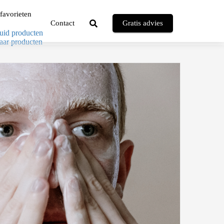
favorieten
Contact
Gratis advies
uid producten
aar producten