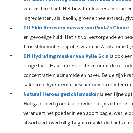
wat vettere huid. Het bevat ook weer absorbere
ingrediënten, als: kaolin, groene thee extract, glyc
Dit Skin Recovery masker van Paula's Choice
i
en gevoelige huid. Het zit vol verzorgende en be
teunisbloemolie, olijfolie, vitamine A, vitamine C,
Dit Hydrating masker van Kylie Skin
is ook een
droge huid. Maar ook voor de verouderde of rode
concentratie niacinamide en haver. Beide zijn kra
kalmeren, hydrateren, beschermen en minder ro
Natural Heroes gezichtsmasker
is een fijne op
Het gaat hierbij om klei poeder dat je zelf moe
verandert het poeder in een soort papje, wat je o
absorbeert overtollig talg en maakt de huid zo mi