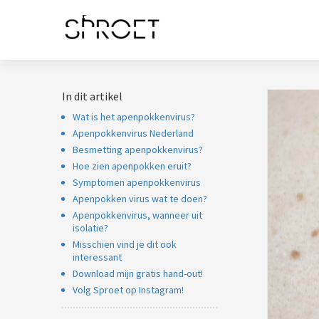
noniem informatie
 verzamelen over
t gedrag van een
ezoeker op de
bsite.
In dit artikel
arketing
Wat is het apenpokkenvirus?
arketingcookies
Apenpokkenvirus Nederland
orden gebruikt om
Besmetting apenpokkenvirus?
zoekers te volgen
Hoe zien apenpokken eruit?
 de website.
Symptomen apenpokkenvirus
ierdoor kunnen
Apenpokken virus wat te doen?
bsite-eigenaren
Apenpokkenvirus, wanneer uit
levante
isolatie?
vertenties tonen
Misschien vind je dit ook
interessant
baseerd op het
Download mijn gratis hand-out!
edrag van deze
Volg Sproet op Instagram!
zoeker.