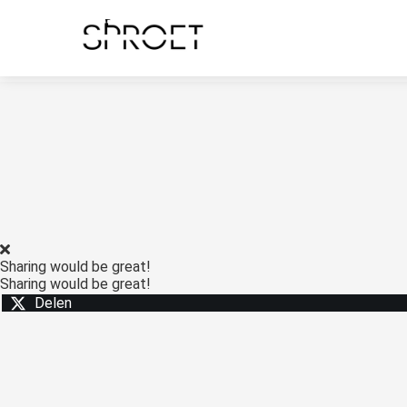
noniem informatie
 verzamelen over
t gedrag van een
ezoeker op de
bsite.
arketing
arketingcookies
orden gebruikt om
zoekers te volgen
 de website.
ierdoor kunnen
bsite-eigenaren
Sharing would be great!
Sharing would be great!
levante
Delen
vertenties tonen
baseerd op het
edrag van deze
zoeker.