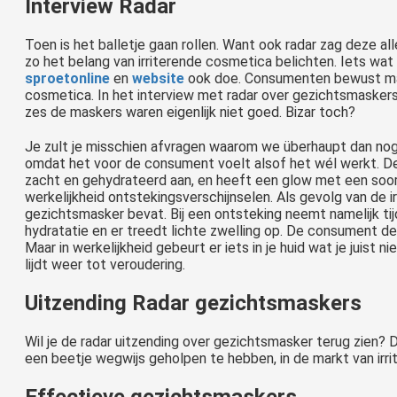
Interview Radar
Toen is het balletje gaan rollen. Want ook radar zag deze al
zo het belang van irriterende cosmetica belichten. Iets wat
sproetonline
en
website
ook doe. Consumenten bewust mak
cosmetica. In het interview met radar over gezichtsmaskers 
zes de maskers waren eigenlijk niet goed. Bizar toch?
Je zult je misschien afvragen waarom we überhaupt dan nog
omdat het voor de consument voelt alsof het wél werkt. De
zacht en gehydrateerd aan, en heeft een glow met een soort 
werkelijkheid ontstekingsverschijnselen. Als gevolg van de i
gezichtsmasker bevat. Bij een ontsteking neemt namelijk tij
hydratatie en er treedt lichte zwelling op. De consument de
Maar in werkelijkheid gebeurt er iets in je huid wat je juist niet 
lijdt weer tot veroudering.
Uitzending Radar gezichtsmaskers
Wil je de radar uitzending over gezichtsmasker terug zien? 
een beetje wegwijs geholpen te hebben, in de markt van irr
Effectieve gezichtsmaskers