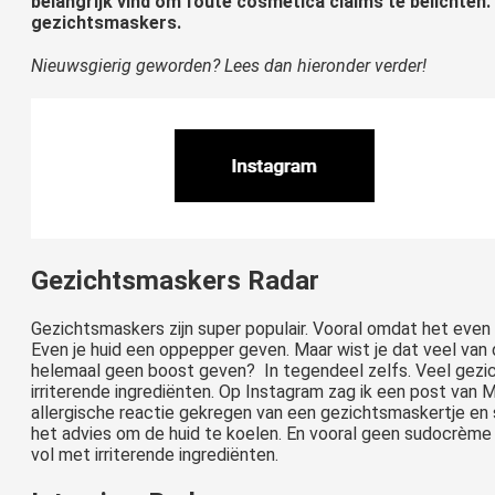
belangrijk vind om foute cosmetica claims te belichten.
gezichtsmaskers.
Nieuwsgierig geworden? Lees dan hieronder verder!
Gezichtsmaskers Radar
Gezichtsmaskers zijn super populair. Vooral omdat het even 
Even je huid een oppepper geven. Maar wist je dat veel van
helemaal geen boost geven? In tegendeel zelfs. Veel gezi
irriterende ingrediënten. Op Instagram zag ik een post van M
allergische reactie gekregen van een gezichtsmaskertje en st
het advies om de huid te koelen. En vooral geen sudocrèm
vol met irriterende ingrediënten.