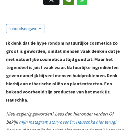
s kan de
e niet
oneren.
Inhoudsopgave
ieken
ische
Ik denk dat de hype rondom natuurlijke cosmetica zo
s worden
groot is geworden, omdat mensen vaak denken dat je
kt om
em
met natuurlijke cosmetica altijd goed zit. Maar het
tie te
tegendeel is juist vaak waar. Natuurlijke ingrediënten
elen over
geven namelijk bij veel mensen huidproblemen. Denk
drag van
hierbij aan etherische oliën en plantextracten. Een
zoeker op
bekend voorbeeld zijn producten van het merk Dr.
site.
Hauschka.
ing
Nieuwsgierig geworden? Lees dan hieronder verder! Of
ingcookies
 gebruikt
bekijk
mijn Instagram story over Dr. Hauschka hier terug!
oekers te
Benieuwd naar mijn favoriete skincare producten? Deze vind