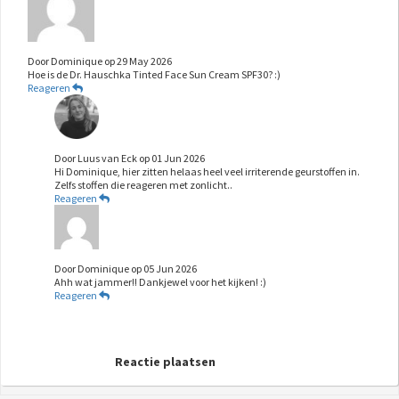
Door
Dominique
op
29 May 2026
Hoe is de Dr. Hauschka Tinted Face Sun Cream SPF30? :)
Reageren
Door
Luus van Eck
op
01 Jun 2026
Hi Dominique, hier zitten helaas heel veel irriterende geurstoffen in.
Zelfs stoffen die reageren met zonlicht..
Reageren
Door
Dominique
op
05 Jun 2026
Ahh wat jammer!! Dankjewel voor het kijken! :)
Reageren
Reactie plaatsen