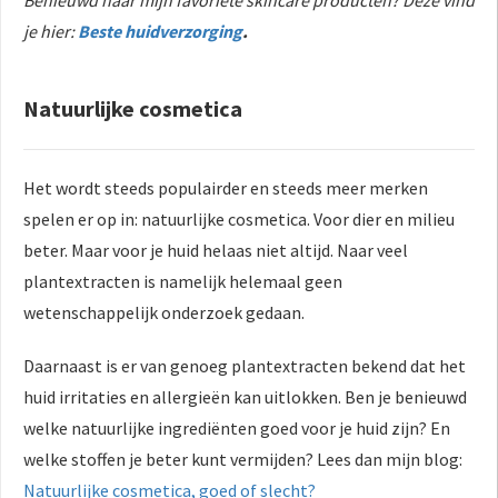
 op de
je hier:
Beste huidverzorging
.
e. Hierdoor
 website-
ren
Natuurlijke cosmetica
nte
enties
gebaseerd
Het wordt steeds populairder en steeds meer merken
 gedrag van
spelen er op in: natuurlijke cosmetica. Voor dier en milieu
ezoeker.
beter. Maar voor je huid helaas niet altijd. Naar veel
plantextracten is namelijk helemaal geen
uren
wetenschappelijk onderzoek gedaan.
Daarnaast is er van genoeg plantextracten bekend dat het
huid irritaties en allergieën kan uitlokken. Ben je benieuwd
welke natuurlijke ingrediënten goed voor je huid zijn? En
welke stoffen je beter kunt vermijden? Lees dan mijn blog:
Natuurlijke cosmetica, goed of slecht?