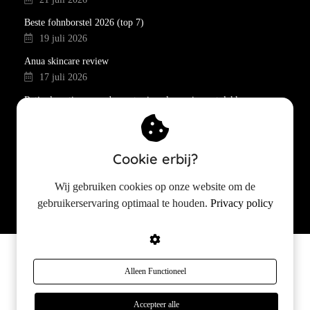
Beste fohnborstel 2026 (top 7)
19 juli 2026
Anua skincare review
17 juli 2026
Retinol routine voor de eerste rimpels en pigmentvlekken
15 juli 2026
Beste mascara 2026 (top 13)
12 juli 2026
Cookie erbij?
Beste wimperserum 2026 (top 5)
Wij gebruiken cookies op onze website om de
10 juli 2026
gebruikerservaring optimaal te houden.
Privacy policy
© 2024 Copyright SPROET
Alleen Functioneel
Accepteer alle