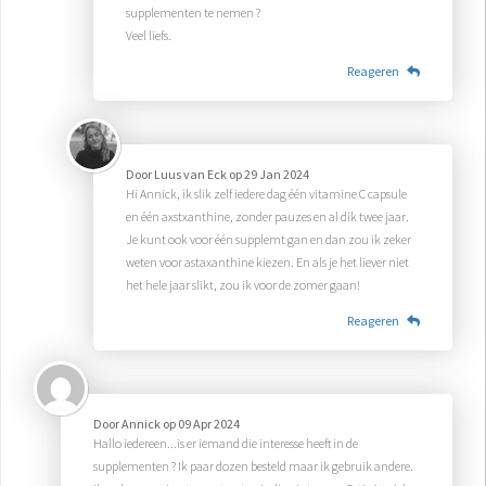
supplementen te nemen ?
Veel liefs.
Reageren
Door
Luus van Eck
op
29 Jan 2024
Hi Annick, ik slik zelf iedere dag één vitamine C capsule
en één axstxanthine, zonder pauzes en al dik twee jaar.
Je kunt ook voor één supplemt gan en dan zou ik zeker
weten voor astaxanthine kiezen. En als je het liever niet
het hele jaar slikt, zou ik voor de zomer gaan!
Reageren
Door
Annick
op
09 Apr 2024
Hallo iedereen...is er iemand die interesse heeft in de
supplementen ? Ik paar dozen besteld maar ik gebruik andere.