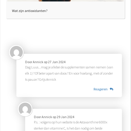
Wat zijn antioxidanten?
Door
Annick
op
27 Jan 2024
Dag Luus...mag je allebei de supplementen samen nemen (van
elk 1) ? Of beter apart van doos ? En voor hoelang, met of zonder
ts pauze ? Grtjs Annick
Reageren
Door
Annick
op
29 Jan 2024
P.s. : volgens op hun website is de Astaxanthine 6000x
sterker dan vitamine C, is het dan nodig om beide