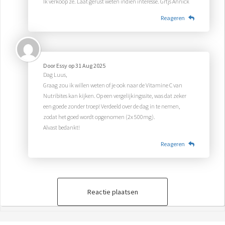
Ik verkoop ze. Laat gerust weten indien interesse. Grtjs Annick
Reageren
Door
Essy
op
31 Aug 2025
Dag Luus,
Graag zou ik willen weten of je ook naar de Vitamine C van
Nutribites kan kijken. Op een vergelijkingssite, was dat zeker
een goede zonder troep! Verdeeld over de dag in te nemen,
zodat het goed wordt opgenomen (2x 500mg).
Alvast bedankt!
Reageren
Reactie plaatsen