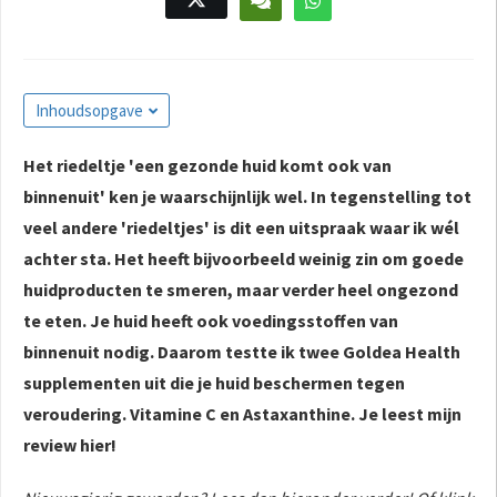
s kan de
e niet
oneren.
ieken
Inhoudsopgave
ische
Het riedeltje 'een gezonde huid komt ook van
s worden
binnenuit' ken je waarschijnlijk wel. In tegenstelling tot
kt om
em
veel andere 'riedeltjes' is dit een uitspraak waar ik wél
tie te
achter sta. Het heeft bijvoorbeeld weinig zin om goede
elen over
huidproducten te smeren, maar verder heel ongezond
drag van
te eten. Je huid heeft ook voedingsstoffen van
zoeker op
binnenuit nodig. Daarom testte ik twee Goldea Health
site.
supplementen uit die je huid beschermen tegen
ing
veroudering. Vitamine C en Astaxanthine. Je leest mijn
ingcookies
review hier!
 gebruikt
oekers te