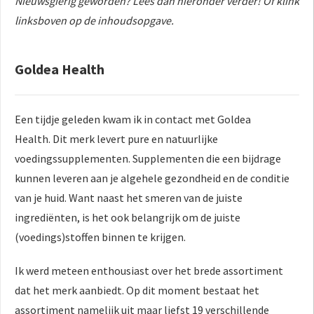
Nieuwsgierig geworden? Lees dan hieronder verder! Of klink
 op de
linksboven op de inhoudsopgave.
e. Hierdoor
 website-
ren
Goldea Health
nte
enties
gebaseerd
Een tijdje geleden kwam ik in contact met
Goldea
 gedrag van
Health.
Dit merk levert pure en natuurlijke
ezoeker.
voedingssupplementen. Supplementen die een bijdrage
kunnen leveren aan je algehele gezondheid en de conditie
uren
van je huid. Want naast het smeren van de juiste
ingrediënten, is het ook belangrijk om de juiste
(voedings)stoffen binnen te krijgen.
Ik werd meteen enthousiast over het brede assortiment
dat het merk aanbiedt. Op dit moment bestaat het
assortiment namelijk uit maar liefst 19 verschillende