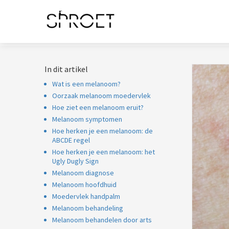
noniem informatie
 verzamelen over
t gedrag van een
ezoeker op de
bsite.
In dit artikel
arketing
Wat is een melanoom?
arketingcookies
Oorzaak melanoom moedervlek
orden gebruikt om
Hoe ziet een melanoom eruit?
zoekers te volgen
Melanoom symptomen
 de website.
Hoe herken je een melanoom: de
ierdoor kunnen
ABCDE regel
bsite-eigenaren
Hoe herken je een melanoom: het
Ugly Dugly Sign
levante
Melanoom diagnose
vertenties tonen
Melanoom hoofdhuid
baseerd op het
Moedervlek handpalm
edrag van deze
Melanoom behandeling
zoeker.
Melanoom behandelen door arts