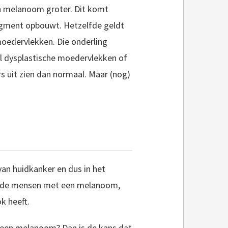
en melanoom groter. Dit komt
pigment opbouwt. Hetzelfde geldt
moedervlekken. Die onderling
wel dysplastische moedervlekken of
rs uit zien dan normaal. Maar (nog)
 van huidkanker en dus in het
n de mensen met een melanoom,
k heeft.
r een melanoom? Dan is de kans dat