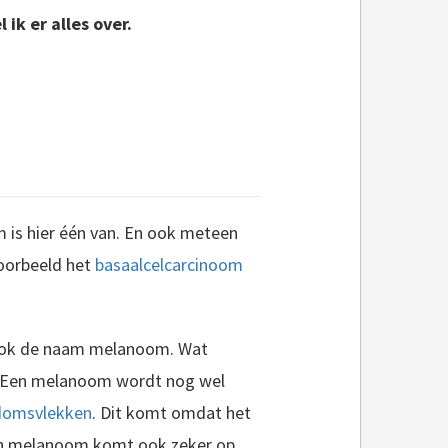
ik er alles over.
 is hier één van. En ook meteen
oorbeeld het
basaalcelcarcinoom
 ook de naam melanoom. Wat
d. Een melanoom wordt nog wel
domsvlekken
. Dit komt omdat het
een melanoom komt ook zeker op