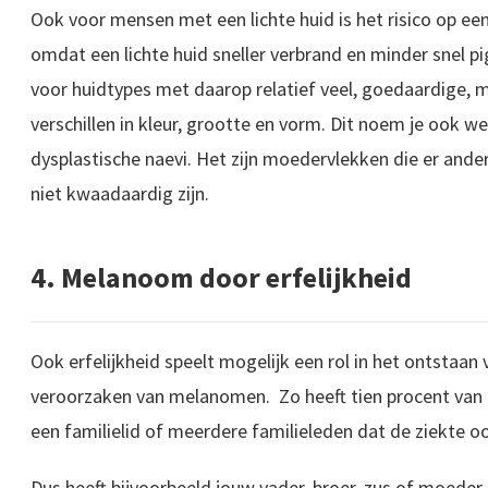
Ook voor mensen met een lichte huid is het risico op e
omdat een lichte huid sneller verbrand en minder snel 
voor huidtypes met daarop relatief veel, goedaardige, 
verschillen in kleur, grootte en vorm. Dit noem je ook 
dysplastische naevi. Het zijn moedervlekken die er ande
niet kwaadaardig zijn.
4. Melanoom door erfelijkheid
Ook erfelijkheid speelt mogelijk een rol in het ontstaan
veroorzaken van melanomen. Zo heeft tien procent va
een familielid of meerdere familieleden dat de ziekte oo
Dus heeft bijvoorbeeld jouw vader, broer, zus of moede