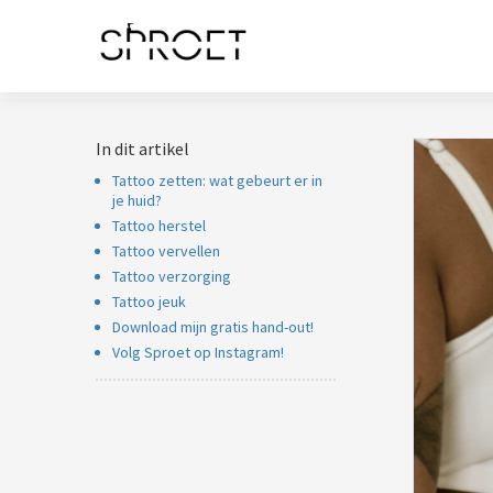
noniem informatie
 verzamelen over
t gedrag van een
ezoeker op de
bsite.
In dit artikel
arketing
Tattoo zetten: wat gebeurt er in
arketingcookies
je huid?
orden gebruikt om
Tattoo herstel
zoekers te volgen
Tattoo vervellen
 de website.
Tattoo verzorging
ierdoor kunnen
Tattoo jeuk
bsite-eigenaren
Download mijn gratis hand-out!
levante
Volg Sproet op Instagram!
vertenties tonen
baseerd op het
edrag van deze
zoeker.