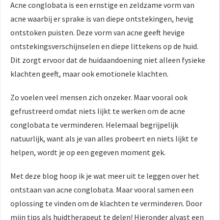
Acne conglobata is een ernstige en zeldzame vorm van
 op de
acne waarbij er sprake is van diepe ontstekingen, hevig
e. Hierdoor
ontstoken puisten. Deze vorm van acne geeft hevige
 website-
ren
ontstekingsverschijnselen en diepe littekens op de huid.
nte
Dit zorgt ervoor dat de huidaandoening niet alleen fysieke
enties
klachten geeft, maar ook emotionele klachten.
gebaseerd
 gedrag van
Zo voelen veel mensen zich onzeker. Maar vooral ook
ezoeker.
gefrustreerd omdat niets lijkt te werken om de acne
conglobata te verminderen. Helemaal begrijpelijk
uren
natuurlijk, want als je van alles probeert en niets lijkt te
helpen, wordt je op een gegeven moment gek.
Met deze blog hoop ik je wat meer uit te leggen over het
ontstaan van acne conglobata. Maar vooral samen een
oplossing te vinden om de klachten te verminderen. Door
mijn tips als huidtherapeut te delen! Hieronder alvast een