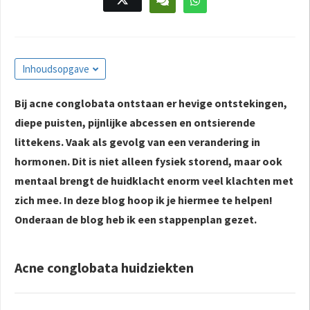
s kan de
e niet
oneren.
ieken
Inhoudsopgave
ische
Bij acne conglobata ontstaan er hevige ontstekingen,
s worden
diepe puisten, pijnlijke abcessen en ontsierende
kt om
em
littekens. Vaak als gevolg van een verandering in
tie te
hormonen. Dit is niet alleen fysiek storend, maar ook
elen over
mentaal brengt de huidklacht enorm veel klachten met
drag van
zich mee. In deze blog hoop ik je hiermee te helpen!
zoeker op
Onderaan de blog heb ik een stappenplan gezet.
site.
ing
Acne conglobata huidziekten
ingcookies
 gebruikt
oekers te