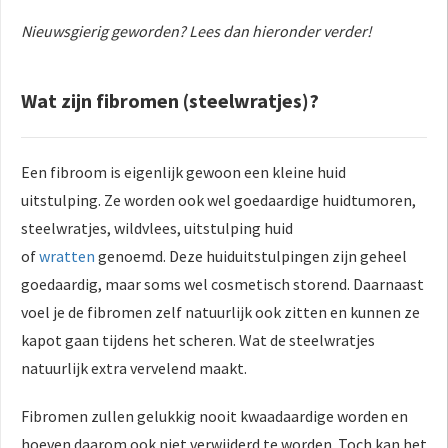
 op de
Nieuwsgierig geworden? Lees dan hieronder verder!
e. Hierdoor
 website-
ren
Wat zijn fibromen (steelwratjes)?
nte
enties
gebaseerd
Een fibroom is eigenlijk gewoon een kleine huid
 gedrag van
uitstulping. Ze worden ook wel goedaardige huidtumoren,
ezoeker.
steelwratjes, wildvlees, uitstulping huid
of
wratten
genoemd. Deze huiduitstulpingen zijn geheel
uren
goedaardig, maar soms wel cosmetisch storend. Daarnaast
voel je de fibromen zelf natuurlijk ook zitten en kunnen ze
kapot gaan tijdens het scheren. Wat de steelwratjes
natuurlijk extra vervelend maakt.
Fibromen zullen gelukkig nooit kwaadaardige worden en
hoeven daarom ook niet verwijderd te worden. Toch kan het