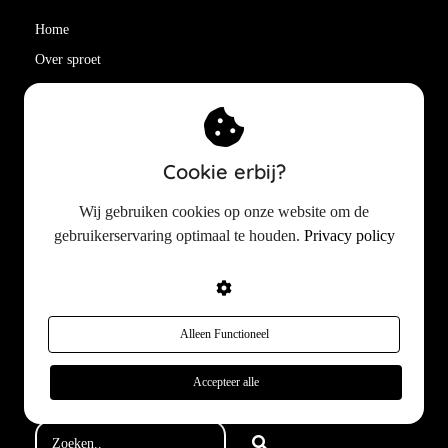
Home
Over sproet
Huidproblemen
Huidbehandelingen
Productadviezen
Cookie erbij?
Cosmetica reviews
Cosmetische ingrediënten
Wij gebruiken cookies op onze website om de
gebruikerservaring optimaal te houden.
Privacy policy
Beste huidverzorging
In de media
Instagram
Affiliate partner
Alleen Functioneel
Contact
Accepteer alle
Nieuwsbrief