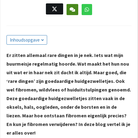
s kan de
e niet
oneren.
ieken
Inhoudsopgave
ische
s worden
Er zitten allemaal rare dingen in je nek. Iets wat mijn
kt om
em
buurmeisje regelmatig hoorde. Wat maakt het hun nou
tie te
uit wat er in haar nek zit dacht ik altijd. Maar goed, die
elen over
‘rare dingen’ zijn goedaardige huidgezwelletjes. Ook
drag van
wel fibromen, wildvlees of huiduitstulpingen genoemd.
zoeker op
Deze goedaardige huidgezwelletjes zitten vaak in de
site.
oksels, hals, oogleden, onder de borsten en in de
ing
liezen. Maar hoe ontstaan fibromen eigenlijk precies?
ingcookies
En kun je fibromen verwijderen? In deze blog vertel ik je
 gebruikt
er alles over!
oekers te