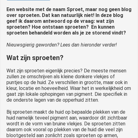
 op de
Een website met de naam Sproet, maar nog geen blog
e. Hierdoor
over sproeten. Dat kan natuurlijk niet! In deze blog
 website-
geef ik daarom antwoord op de vraag: wat zijn
sproeten? Hoe ontstaan sproeten? En kunnen
ren
sproeten behandeld worden als je ze storend vindt?
nte
enties
Nieuwsgierig geworden? Lees dan hieronder verder!
gebaseerd
Wat zijn sproeten?
 gedrag van
ezoeker.
Wat zijn sproeten eigenlijk precies? De meeste mensen
zullen ze omschrijven als kleine donkere vlekjes of
puntjes op de huid. Ze verschillen in grootte, maar ook in
uren
kleur, locatie en hoeveelheid. Waar het in werkelijkheid om
gaat zijn lokale ophopingen van pigment. Die specifiek in
de onderste lagen van de opperhuid zitten.
Bij sproeten maakt de huid op bepaalde plekken van de
huid namelijk teveel pigment aan, waardoor dit zichtbaar
wordt in de vorm van bruine vlekjes. De sproeten zitten
daarom ook vooral op plekken van de huid die veel zijn
blootgesteld aan zonlicht zoals sproeten op armen,