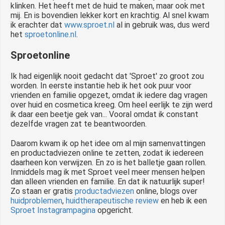
klinken. Het heeft met de huid te maken, maar ook met
mij. En is bovendien lekker kort en krachtig. Al snel kwam
ik erachter dat
www.sproet.nl
al in gebruik was, dus werd
het
sproetonline.nl
.
Sproetonline
Ik had eigenlijk nooit gedacht dat 'Sproet' zo groot zou
worden. In eerste instantie heb ik het ook puur voor
vrienden en familie opgezet, omdat ik iedere dag vragen
over huid en cosmetica kreeg. Om heel eerlijk te zijn werd
ik daar een beetje gek van... Vooral omdat ik constant
dezelfde vragen zat te beantwoorden.
Daarom kwam ik op het idee om al mijn samenvattingen
en productadviezen online te zetten, zodat ik iedereen
daarheen kon verwijzen. En zo is het balletje gaan rollen.
Inmiddels mag ik met Sproet veel meer mensen helpen
dan alleen vrienden en familie. En dat ik natuurlijk super!
Zo staan er gratis
productadviezen
online, blogs over
huidproblemen
,
huidtherapeutische review
en heb ik een
Sproet Instagrampagina
opgericht.