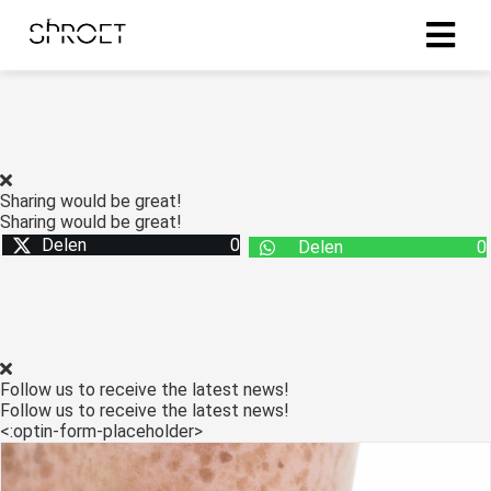
ingen
 policy
Sharing would be great!
Sharing would be great!
Delen
0
Delen
0
oneel
onele
s zijn
kelijk om
bsite te
Follow us to receive the latest news!
ken. Ze
Follow us to receive the latest news!
 gebruikt
<:optin-form-placeholder>
asisfuncties
der deze