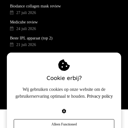
Biodance collagen mask review
27 juli 2026
Medicube review
24 juli 2026
Beste IPL apparaat (top 2)
21 juli 2026
Beste fohnborstel 2026 (top 7)
19 juli 2026
Anua skincare review
Cookie erbij?
17 juli 2026
Retinol routine voor de eerste rimpels en pigmentvlekken
Wij gebruiken cookies op onze website om de
15 juli 2026
gebruikerservaring optimaal te houden.
Privacy policy
© 2024 Copyright SPROET
Alleen Functioneel