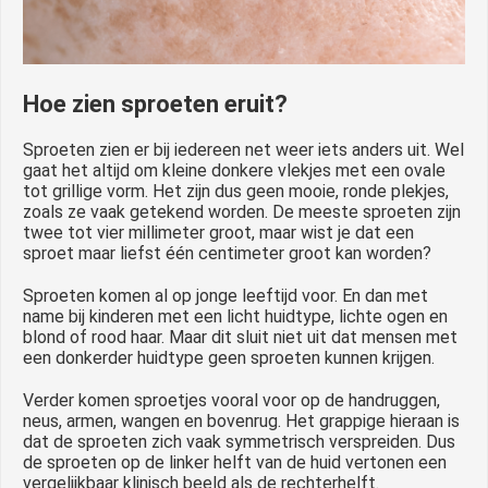
Hoe zien sproeten eruit?
Sproeten zien er bij iedereen net weer iets anders uit. Wel
gaat het altijd om kleine donkere vlekjes met een ovale
tot grillige vorm. Het zijn dus geen mooie, ronde plekjes,
zoals ze vaak getekend worden. De meeste sproeten zijn
twee tot vier millimeter groot, maar wist je dat een
sproet maar liefst één centimeter groot kan worden?
Sproeten komen al op jonge leeftijd voor. En dan met
name bij kinderen met een licht huidtype, lichte ogen en
blond of rood haar. Maar dit sluit niet uit dat mensen met
een donkerder huidtype geen sproeten kunnen krijgen.
Verder komen sproetjes vooral voor op de handruggen,
neus, armen, wangen en bovenrug. Het grappige hieraan is
dat de sproeten zich vaak symmetrisch verspreiden. Dus
de sproeten op de linker helft van de huid vertonen een
vergelijkbaar klinisch beeld als de rechterhelft.