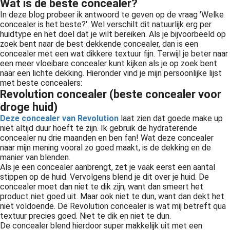
Wat is de beste concealer?
In deze blog probeer ik antwoord te geven op de vraag 'Welke
concealer is het beste?'. Wel verschilt dit natuurlijk erg per
huidtype en het doel dat je wilt bereiken. Als je bijvoorbeeld op
zoek bent naar de best dekkende concealer, dan is een
concealer met een wat dikkere textuur fijn. Terwijl je beter naar
een meer vloeibare concealer kunt kijken als je op zoek bent
naar een lichte dekking. Hieronder vind je mijn persoonlijke lijst
met beste concealers:
Revolution concealer (beste concealer voor
droge huid)
Deze concealer van Revolution
laat zien dat goede make up
niet altijd duur hoeft te zijn. Ik gebruik de hydraterende
concealer nu drie maanden en ben fan! Wat deze concealer
naar mijn mening vooral zo goed maakt, is de dekking en de
manier van blenden.
Als je een concealer aanbrengt, zet je vaak eerst een aantal
stippen op de huid. Vervolgens blend je dit over je huid. De
concealer moet dan niet te dik zijn, want dan smeert het
product niet goed uit. Maar ook niet te dun, want dan dekt het
niet voldoende. De Revolution concealer is wat mij betreft qua
textuur precies goed. Niet te dik en niet te dun.
De concealer blend hierdoor super makkelijk uit met een