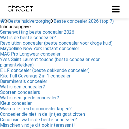
Beste huidverzorging
Beste concealer 2026 (top 7)
Inhoudsopgave
Samenvatting beste concealer 2026
ingen
Wat is de beste concealer?
 policy
Revolution concealer (beste concealer voor droge huid)
Maybelline New York Instant concealer
MAC Pro Longwear concealer
Yves Saint Laurent touche (beste concealer voor
pigmentvlekken)
oneel
E.L.F. concealer (beste dekkende concealer)
Kiko Full Coverage 2 in 1 concealer
onele
Bareminerals concealer
s zijn
Wat is een concealer?
kelijk om
Soorten concealers
bsite te
Wat is een goede concealer?
Kleur concealer
ken. Ze
Waarop letten bij concealer kopen?
 gebruikt
Concealer die niet in de lijntjes gaat zitten
asisfuncties
Conclusie: wat is de beste concealer?
der deze
Misschien vind je dit ook interessant!