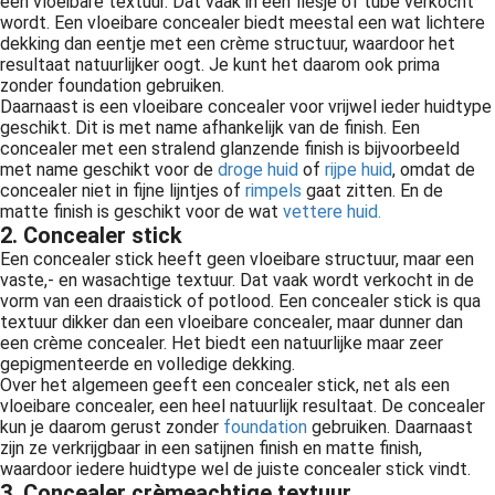
een vloeibare textuur. Dat vaak in een flesje of tube verkocht
wordt. Een vloeibare concealer biedt meestal een wat lichtere
dekking dan eentje met een crème structuur, waardoor het
resultaat natuurlijker oogt. Je kunt het daarom ook prima
zonder foundation gebruiken.
Daarnaast is een vloeibare concealer voor vrijwel ieder huidtype
geschikt. Dit is met name afhankelijk van de finish. Een
concealer met een stralend glanzende finish is bijvoorbeeld
met name geschikt voor de
droge huid
of
rijpe huid
, omdat de
concealer niet in fijne lijntjes of
rimpels
gaat zitten. En de
matte finish is geschikt voor de wat
vettere huid.
2. Concealer stick
Een concealer stick heeft geen vloeibare structuur, maar een
vaste,- en wasachtige textuur. Dat vaak wordt verkocht in de
vorm van een draaistick of potlood. Een concealer stick is qua
textuur dikker dan een vloeibare concealer, maar dunner dan
een crème concealer. Het biedt een natuurlijke maar zeer
gepigmenteerde en volledige dekking.
Over het algemeen geeft een concealer stick, net als een
vloeibare concealer, een heel natuurlijk resultaat. De concealer
kun je daarom gerust zonder
foundation
gebruiken. Daarnaast
zijn ze verkrijgbaar in een satijnen finish en matte finish,
waardoor iedere huidtype wel de juiste concealer stick vindt.
3. Concealer crèmeachtige textuur