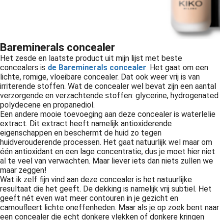
Bareminerals concealer
Het zesde en laatste product uit mijn lijst met beste
concealers is
de Bareminerals concealer
. Het gaat om een
lichte, romige, vloeibare concealer. Dat ook weer vrij is van
irriterende stoffen. Wat de concealer wel bevat zijn een aantal
verzorgende en verzachtende stoffen: glycerine, hydrogenated
polydecene en propanediol.
Een andere mooie toevoeging aan deze concealer is waterlelie
extract. Dit extract heeft namelijk antioxiderende
eigenschappen en beschermt de huid zo tegen
huidverouderende processen. Het gaat natuurlijk wel maar om
één antioxidant en een lage concentratie, dus je moet hier niet
al te veel van verwachten. Maar liever iets dan niets zullen we
maar zeggen!
Wat ik zelf fijn vind aan deze concealer is het natuurlijke
resultaat die het geeft. De dekking is namelijk vrij subtiel. Het
geeft nét even wat meer contouren in je gezicht en
camoufleert lichte oneffenheden. Maar als je op zoek bent naar
een concealer die echt donkere vlekken of donkere kringen