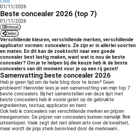
Luus
 op de
01/11/2026
Beste concealer 2026 (top 7)
e. Hierdoor
 website-
01/11/2026
ren
Inhoud
Delen
nte
Verschillende kleuren, verschillende merken, verschillende
enties
applicator vormen: concealers. Ze zijn er in allerlei soorten
gebaseerd
en maten. En dit kan de zoektocht naar een goede
 gedrag van
concealer best lastig maken, want wat is nou de beste
concealer? Om je te helpen bij die keuze heb ik de beste
ezoeker.
concealers van dit moment voor je op een rij gezet!
Samenvatting beste concealer 2026
Heb je geen tijd om de hele blog door te lezen? Geen
uren
probleem! Hieronder lees je een samenvatting van mijn top 7
beste concealers. Bij het samenstellen van deze lijst met
beste concealers heb ik vooral gelet op de gebruikte
ingrediënten, textuur, applicator en teint.
Ook heb ik concealers van verschillende merken en prijzen
meegenomen. De prijzen van concealers kunnen namelijk flink
uiteenlopen. Vaak zegt dat niet alleen iets over de kwaliteit,
maar wordt de prijs sterk beïnvloed door de merknaam...