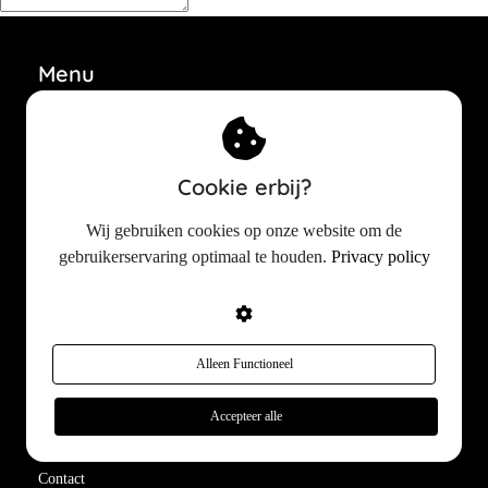
Menu
Home
Over sproet
Cookie erbij?
Huidproblemen
Huidbehandelingen
Wij gebruiken cookies op onze website om de
Productadviezen
gebruikerservaring optimaal te houden.
Privacy policy
Cosmetica reviews
Cosmetische ingrediënten
Beste huidverzorging
Alleen Functioneel
In de media
Instagram
Accepteer alle
Affiliate partner
Contact