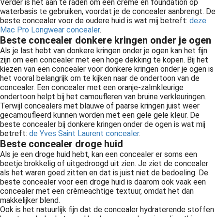
Verder is het aan te raden om een crème en foundation op
waterbasis te gebruiken, voordat je de concealer aanbrengt. De
beste concealer voor de oudere huid is wat mij betreft:
deze
Mac Pro Longwear concealer
.
Beste concealer donkere kringen onder je ogen
Als je last hebt van donkere kringen onder je ogen kan het fijn
zijn om een concealer met een hoge dekking te kopen. Bij het
kiezen van een concealer voor donkere kringen onder je ogen is
het vooral belangrijk om te kijken naar de ondertoon van de
concealer. Een concealer met een oranje-zalmkleurige
ondertoon helpt bij het camoufleren van bruine verkleuringen.
Terwijl concealers met blauwe of paarse kringen juist weer
gecamoufleerd kunnen worden met een gele gele kleur. De
beste concealer bij donkere kringen onder de ogen is wat mij
betreft:
de Yves Saint Laurent concealer
.
Beste concealer droge huid
Als je een droge huid hebt, kan een concealer er soms een
beetje brokkelig of uitgedroogd uit zien. Je ziet de concealer
als het waren goed zitten en dat is juist niet de bedoeling. De
beste concealer voor een droge huid is daarom ook vaak een
concealer met een crèmeachtige textuur, omdat het dan
makkelijker blend.
Ook is het natuurlijk fijn dat de concealer hydraterende stoffen