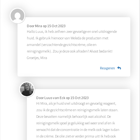
Door
Mira
op
15 Oct 2023
Hallo Luus, ik heb zelf een zeer gevoelige en snel uitdrogende
huid. Ik gebruik hiervoor van Weleda de producten met
amandel (verzachtende gezichtscrème, olie en
reinigingsmelk). Zou je deze ook afraden? Alvast bedankt!
Groetjes, Mira
Reageren
Door
Luus van Eck
op
15 Oct 2023
Hi Mira, als je huid snel uitdroogt en gevoelig reageert,
zou ik de gezichtscrème en reinigingsmelk laten staan.
Deze bevatten namelijk behoorlijk wat alcohol. De
reinigingsmelk spoel je gelukkig wel weer snel af en ik
verwacht dat de concentratie in de melk ook lager is dan
in de crème. De olie ziet er verder prima uit! Ik heb ook