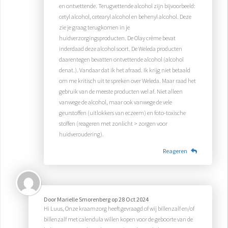
en ontvettende. Terugvettende alcohol zijn bijvoorbeeld:
cetyl alcohol, cetearyl alcohol en behenyl alcohol. Deze
zie je graag terugkomen in je
huidverzorgingsproducten. De Olay crème bevat
inderdaad deze alcohol soort. De Weleda producten
daarentegen bevatten ontvettende alcohol (alcohol
denat.). Vandaar dat ik het afraad. Ik krijg niet betaald
om me kritisch uit te spreken over Weleda. Maar raad het
gebruik van de meeste producten wel af. Niet alleen
vanwege de alcohol, maar ook vanwege de vele
geurstoffen (uitlokkers van eczeem) en foto-toxische
stoffen (reageren met zonlicht > zorgen voor
huidveroudering).
Reageren
Door
Marielle Smorenberg
op
28 Oct 2024
Hi Luus, Onze kraamzorg heeft gevraagd of wij billenzalf en/of
billenzalf met calendula willen kopen voor de geboorte van de