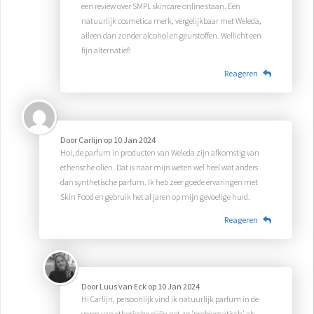
een review over SMPL skincare online staan. Een
natuurlijk cosmetica merk, vergelijkbaar met Weleda,
alleen dan zonder alcohol en geurstoffen. Wellicht een
fijn alternatief!
Reageren
Door
Carlijn
op
10 Jan 2024
Hoi, de parfum in producten van Weleda zijn afkomstig van
etherische oliën. Dat is naar mijn weten wel heel wat anders
dan synthetische parfum. Ik heb zeer goede ervaringen met
Skin Food en gebruik het al jaren op mijn gevoelige huid.
Reageren
Door
Luus van Eck
op
10 Jan 2024
Hi Carlijn, persoonlijk vind ik natuurlijk parfum in de
vorm van etherische oliën net zo 'problematisch' als