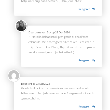
baby. Wat zou jij dan adviseren? :) Dank je wel alvast!
Reageren
Door
Luus van Eck
op
28 Oct 2024
HI Marielle, helaas ken ik geen goede billenzalf met
calendula.. Wel andere goede billenzalven. Deze staan in
mijn 'Beste zinkzalf' blog. Als je dit via het menu op mijn
website invoert, verschijnt het artikel! :)
Reageren
Door
MM
op
23 Sep 2025
Weleda heeft ook een parfumvrije variant van de calendula
billenbalsem. Zou je deze wel aanraden? Volgens mij zit er ook
geen alcohol in.
Reageren