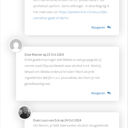
synthetisch parfum. Soms zelfs erger.. In deze blog leg ik
hier meer over uit:
https://sproetonline.nl/natuurlijke-
cosmetica-goed-of-slecht/
Reageren
Door
Marion
op
23 Oct 2024
Enkel goede ervaringen wbt Weleda en wat grappig dat jij
cremes zoals Olay aanbeveelt waar alcohol inzit. Word jij
betaalt om Weleda onderuit te halen? Want als je de
ingrediënten bekijkt n.a.v. jouw advies, dan kom je niet
geloofwaardig over.
Reageren
Door
Luus van Eck
op
24 Oct 2024
Hoi Marion, je hebt twee soorten alcohol; terugvettende