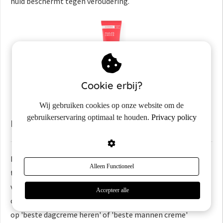
huid beschermt tegen veroudering.
Cookie erbij?
Wij gebruiken cookies op onze website om de
gebruikerservaring optimaal te houden.
Privacy policy
Beste gezichtscrème mannen test aankoop
Dat goede gezichtsverzorging essentieel is hoef ik je niet
Alleen Functioneel
te vertellen. Een voedende gezichtscrème is hier onderdeel
van. Maar lang niet alles dat online wordt aangeprezen is
Accepteer alle
ook daadwerkelijk goed voor je huid. Als je online Googelt
op 'beste dagcreme heren' of 'beste mannen creme'