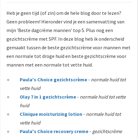
 op de
Heb je geen tijd (of zin) om de hele blog door te lezen?
e. Hierdoor
 website-
Geen probleem! Hieronder vind je een samenvatting van
ren
mijn 'Beste dagcrème mannen' top 5. Plus nog een
nte
gezichtscrème met SPF. In deze blog heb ik onderscheid
enties
gemaakt tussen de beste gezichtscrème voor mannen met
gebaseerd
een normale tot droge huid en beste gezichtscrème voor
 gedrag van
mannen met een normale tot vette huid.
ezoeker.
Paula's Choice gezichtscrème
-
normale huid tot
uren
vette huid
Olay 7 in 1 gezichtscrème
-
normale huid tot vette
huid
Clinique moisturizing lotion
-
normale huid tot
vette huid
Paula's Choice recovery creme
-
gezichtscrème