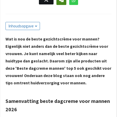
s kan de
e niet
oneren.
ieken
Inhoudsopgave
ische
Wat is nou de beste gezichtscrème voor mannen?
s worden
Eigenlijk niet anders dan de beste gezichtscrème voor
kt om
em
vrouwen. Je kunt namelijk veel beter kijken naar
tie te
huidtype dan geslacht. Daarom zijn alle producten uit
elen over
deze 'Beste dagcreme mannen' top 5 ook geschikt voor
drag van
vrouwen! Onderaan deze blog staan ook nog andere
zoeker op
tips omtrent huidverzorging voor mannen.
site.
ing
Samenvatting beste dagcreme voor mannen
ingcookies
2026
 gebruikt
oekers te