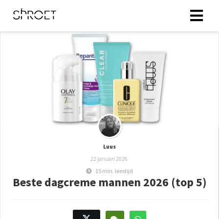
ingen
 policy
oneel
onele
s zijn
Luus
kelijk om
22 januari 2026
bsite te
15 min. leestijd
ken. Ze
Beste dagcreme mannen 2026 (top 5)
 gebruikt
asisfuncties
der deze