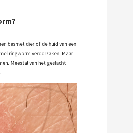
orm?
een besmet dier of de huid van een
immel ringworm veroorzaken. Maar
men. Meestal van het geslacht
.