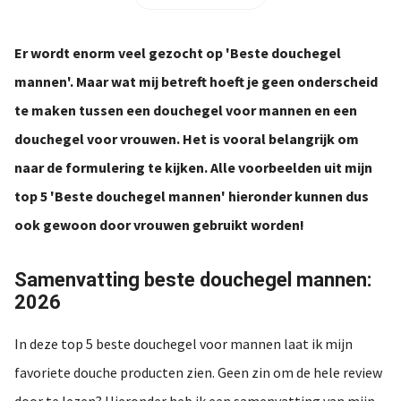
s kan de
e niet
oneren.
Er wordt enorm veel gezocht op 'Beste douchegel
mannen'. Maar wat mij betreft hoeft je geen onderscheid
ieken
te maken tussen een douchegel voor mannen en een
ische
s worden
douchegel voor vrouwen. Het is vooral belangrijk om
kt om
naar de formulering te kijken. Alle voorbeelden uit mijn
em
top 5 'Beste douchegel mannen' hieronder kunnen dus
tie te
elen over
ook gewoon door vrouwen gebruikt worden!
drag van
zoeker op
Samenvatting beste douchegel mannen:
site.
2026
ing
In deze top 5 beste douchegel voor mannen laat ik mijn
ingcookies
favoriete douche producten zien. Geen zin om de hele review
 gebruikt
oekers te