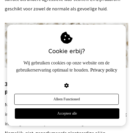
geschikt voor zowel de normale als gevoelige huid.
Cookie erbij?
Wij gebruiken cookies op onze website om de
gebruikerservaring optimaal te houden.
Privacy policy
3. Beste douchegel voor mannen bevat
plantaardige of minerale oliën
Alleen Functioneel
Naast mijn bezwaren tegen bepaalde natuurlijke
ingrediënten, zijn er ook natuurlijke stoffen die ik juist graag
Accepteer alle
in de ingrediëntenlijst van een douchegel zie staan.