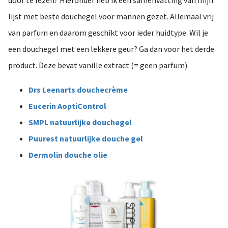
door te lezen? Hieronder heb ik een samenvatting van mijn
 op de
lijst met beste douchegel voor mannen gezet. Allemaal vrij
e. Hierdoor
van parfum en daarom geschikt voor ieder huidtype. Wil je
 website-
ren
een douchegel met een lekkere geur? Ga dan voor het derde
nte
product. Deze bevat vanille extract (= geen parfum).
enties
gebaseerd
Drs Leenarts douchecrème
 gedrag van
Eucerin AoptiControl
ezoeker.
SMPL natuurlijke douchegel
Puurest natuurlijke douche gel
uren
Dermolin douche olie