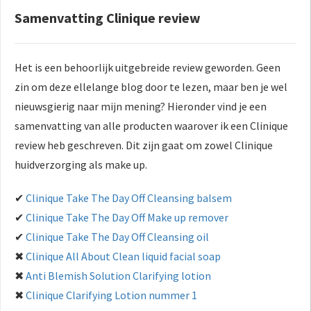
 op de
Samenvatting Clinique review
e. Hierdoor
 website-
ren
Het is een behoorlijk uitgebreide review geworden. Geen
nte
zin om deze ellelange blog door te lezen, maar ben je wel
enties
nieuwsgierig naar mijn mening? Hieronder vind je een
gebaseerd
samenvatting van alle producten waarover ik een Clinique
 gedrag van
review heb geschreven. Dit zijn gaat om zowel Clinique
ezoeker.
huidverzorging als make up.
uren
✔
Clinique Take The Day Off Cleansing balsem
✔
Clinique Take The Day Off Make up remover
✔
Clinique Take The Day Off Cleansing oil
✖
Clinique All About Clean liquid facial soap
✖
Anti Blemish Solution Clarifying lotion
✖
Clinique Clarifying Lotion nummer 1