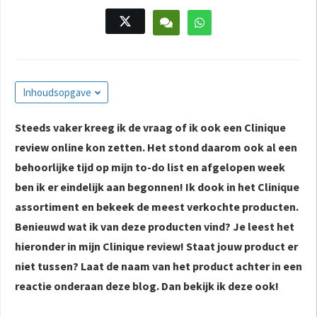
s kan de
e niet
oneren.
ieken
Inhoudsopgave
ische
s worden
kt om
Steeds vaker kreeg ik de vraag of ik ook een Clinique
em
review online kon zetten. Het stond daarom ook al een
tie te
behoorlijke tijd op mijn to-do list en afgelopen week
elen over
ben ik er eindelijk aan begonnen! Ik dook in het Clinique
drag van
assortiment en bekeek de meest verkochte producten.
zoeker op
Benieuwd wat ik van deze producten vind? Je leest het
site.
hieronder in mijn Clinique review! Staat jouw product er
ing
niet tussen? Laat de naam van het product achter in een
ingcookies
reactie onderaan deze blog. Dan bekijk ik deze ook!
 gebruikt
oekers te