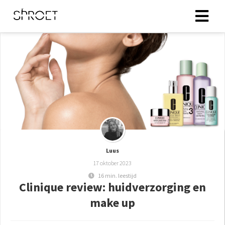
ingen
 policy
oneel
onele
s zijn
Luus
kelijk om
17 oktober 2023
bsite te
16 min. leestijd
ken. Ze
Clinique review: huidverzorging en
 gebruikt
make up
asisfuncties
der deze