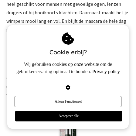
heel geschikt voor mensen met gevoelige ogen, lenzen
dragers of bij hooikoorts klachten. Daarnaast maakt het je
wimpers mooi lang en vol. En blijft de mascara de hele dag
goed zitten.
Helaas heeft de mascara wel een wat hoger prijskaartje,
Cookie erbij?
maar wat mij betreft wel echt het proberen waard!
Hetzelfde geldt trouwens voor
de Clinique Chubby Lash
Wij gebruiken cookies op onze website om de
Fattening Mascara
en de
Clinique Lash Power Mascara.
gebruikerservaring optimaal te houden.
Privacy policy
Ook deze twee mascara's zien er qua samenstelling goed
uit en doen wat ze beloven. Namelijk: volle en lange
wimpers creëren.
Alleen Functioneel
Accepteer alle