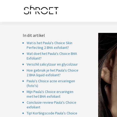
noniem informatie
 verzamelen over
t gedrag van een
ezoeker op de
bsite.
In dit artikel
arketing
Wat is het Paula's Choice Skin
arketingcookies
Perfecting 2 BHA exfoliant?
orden gebruikt om
Wat doet het Paula's Choice BHA
zoekers te volgen
Exfoliant?
 de website.
Verschil salicylzuur en glycolzuur
ierdoor kunnen
Hoe gebruik je het Paula's Choice
2 BHA liquid exfoliant?
bsite-eigenaren
Paula's Choice acne ervaringen
levante
(foto's)
vertenties tonen
Mijn Paula's Choice ervaringen
baseerd op het
met het BHA exfoliant
edrag van deze
Conclusie review Paula's Choice
exfoliant
zoeker.
Tip! Kortingscode Paula's Choice