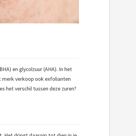
BHA) en glycolzuur (AHA). In het
het merk verkoop ook exfolianten
ies het verschil tussen deze zuren?
t. Het dringt daarom tot diep in je