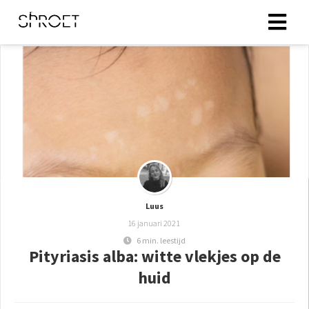
ingen
 policy
oneel
onele
s zijn
Luus
kelijk om
16 januari 2021
bsite te
6 min. leestijd
ken. Ze
Pityriasis alba: witte vlekjes op de
 gebruikt
huid
asisfuncties
der deze