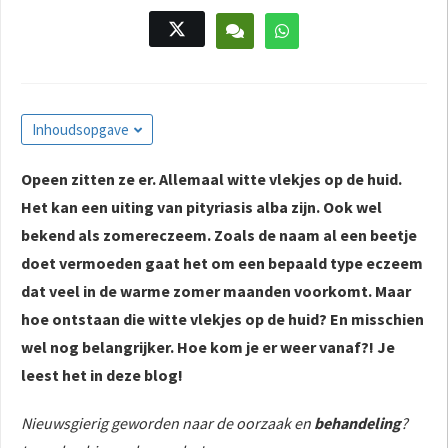
s kan de
e niet
oneren.
ieken
Inhoudsopgave
ische
s worden
kt om
Opeen zitten ze er. Allemaal witte vlekjes op de huid.
em
Het kan een uiting van pityriasis alba zijn. Ook wel
tie te
bekend als zomereczeem. Zoals de naam al een beetje
elen over
doet vermoeden gaat het om een bepaald type eczeem
drag van
dat veel in de warme zomer maanden voorkomt. Maar
zoeker op
hoe ontstaan die witte vlekjes op de huid? En misschien
site.
wel nog belangrijker. Hoe kom je er weer vanaf?! Je
ing
leest het in deze blog!
ingcookies
 gebruikt
Nieuwsgierig geworden naar de oorzaak en
behandeling
?
oekers te