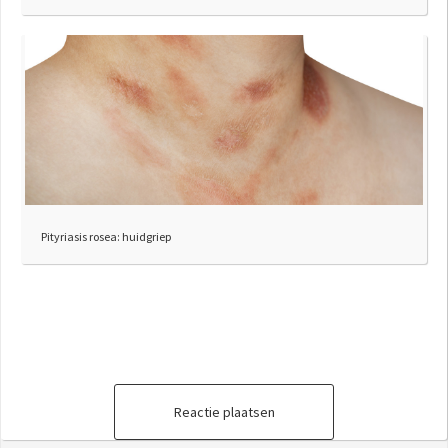
Pityriasis rosea: huidgriep
Reactie plaatsen