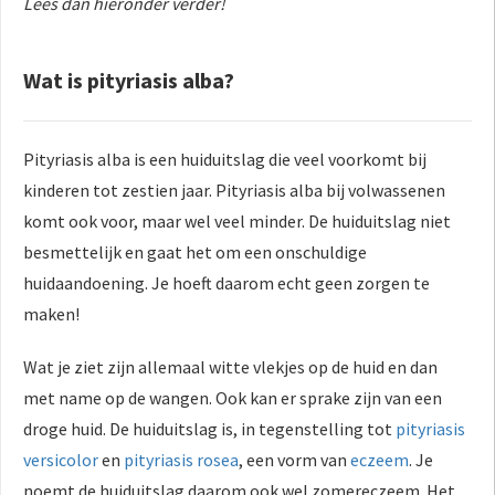
Lees dan hieronder verder!
 op de
e. Hierdoor
 website-
Wat is pityriasis alba?
ren
nte
enties
Pityriasis alba is een huiduitslag die veel voorkomt bij
gebaseerd
kinderen tot zestien jaar. Pityriasis alba bij volwassenen
 gedrag van
komt ook voor, maar wel veel minder. De huiduitslag niet
ezoeker.
besmettelijk en gaat het om een onschuldige
huidaandoening. Je hoeft daarom echt geen zorgen te
uren
maken!
Wat je ziet zijn allemaal witte vlekjes op de huid en dan
met name op de wangen. Ook kan er sprake zijn van een
droge huid. De huiduitslag is, in tegenstelling tot
pityriasis
versicolor
en
pityriasis rosea
, een vorm van
eczeem
. Je
noemt de huiduitslag daarom ook wel zomereczeem. Het