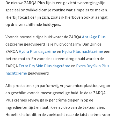
De nieuwe ZARQA Plus lijn is een gezichtsverzorgingslijn
 op de
speciaal ontwikkeld om je routine wat simpeler te maken.
e. Hierdoor
Hierbij focust de lijn zich, zoals ik hierboven ook al aangaf,
 website-
ren
op drie verschillende huidtypes.
nte
enties
Voor de normale rijpe huid wordt de ZARQA
Anti Age Plus
gebaseerd
dagcrème geadviseerd. Is je huid vochtarm? Dan zijn de
 gedrag van
ZARQA
Hydra Plus dagcrème
en
Hydra Plus nachtcrème
een
ezoeker.
betere match. En voor de extreem droge huid worden de
ZARQA
Extra Dry Skin Plus dagcrème
en
Extra Dry Skin Plus
uren
nachtcrème
geadviseerd.
Alle producten zijn parfumvrij, vrij van microplastics, vegan
en geschikt voor de meest gevoelige huid. In deze ZARQA
Plus crèmes review ga ik per crème dieper in op de
ingrediëntenlijst en laat ik een video van de textuur zien.
Hopelijk helpt dit in de zoektocht naar de juiste crème voor