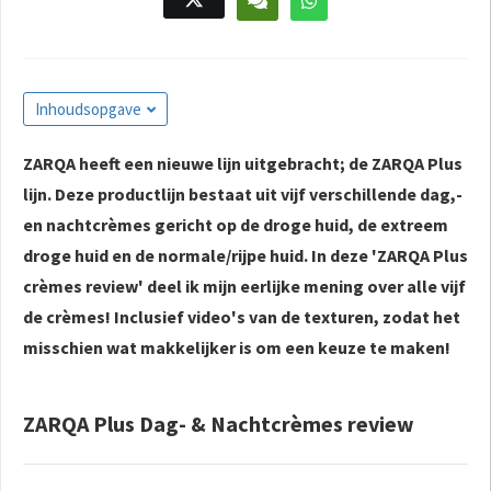
s kan de
e niet
oneren.
ieken
Inhoudsopgave
ische
ZARQA heeft een nieuwe lijn uitgebracht; de ZARQA Plus
s worden
lijn. Deze productlijn bestaat uit vijf verschillende dag,-
kt om
em
en nachtcrèmes gericht op de droge huid, de extreem
tie te
droge huid en de normale/rijpe huid. In deze 'ZARQA Plus
elen over
crèmes review' deel ik mijn eerlijke mening over alle vijf
drag van
de crèmes! Inclusief video's van de texturen, zodat het
zoeker op
misschien wat makkelijker is om een keuze te maken!
site.
ing
ZARQA Plus Dag- & Nachtcrèmes review
ingcookies
 gebruikt
oekers te