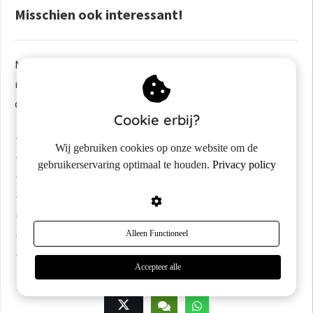
Misschien ook interessant!
Naast deze review over de nieuwe ZARQA Plus lijn heb ik
meer reviews online staan. Hieronder vind je de links naar
deze blogs!
Cookie erbij?
ZARQA review
(algemeen)
Wij gebruiken cookies op onze website om de
ZARQA dry skin cream review
gebruikerservaring optimaal te houden.
Privacy policy
ZARQA silver cream review
ZARQA anti age creme review
ZARQA micellair water review
ZARQA serums review
Alleen Functioneel
ZARQA zonnefluid review
Accepteer alle