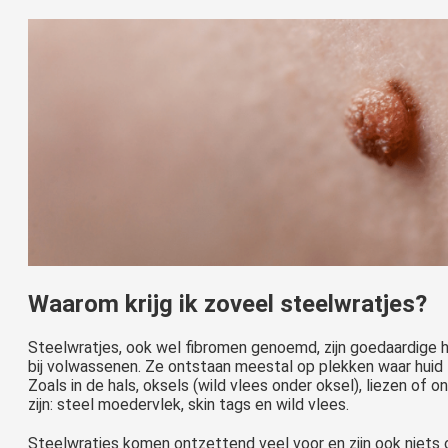
Waarom krijg ik zoveel steelwratjes?
Steelwratjes, ook wel fibromen genoemd, zijn goedaardige 
bij volwassenen. Ze ontstaan meestal op plekken waar huid t
Zoals in de hals, oksels (wild vlees onder oksel), liezen of
zijn: steel moedervlek, skin tags en wild vlees.
Steelwratjes komen ontzettend veel voor en zijn ook niets