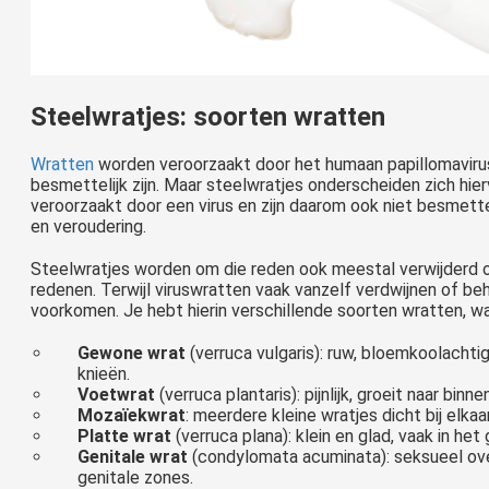
Steelwratjes: soorten wratten
Wratten
worden veroorzaakt door het humaan papillomavirus
besmettelijk zijn. Maar steelwratjes onderscheiden zich hie
veroorzaakt door een virus en zijn daarom ook niet besmettel
en veroudering.
Steelwratjes worden om die reden ook meestal verwijderd 
redenen. Terwijl viruswratten vaak vanzelf verdwijnen of b
voorkomen. Je hebt hierin verschillende soorten wratten, w
Gewone wrat
(verruca vulgaris): ruw, bloemkoolacht
knieën.
Voetwrat
(verruca plantaris): pijnlijk, groeit naar bin
Mozaïekwrat
: meerdere kleine wratjes dicht bij elka
Platte wrat
(verruca plana): klein en glad, vaak in he
Genitale wrat
(condylomata acuminata): seksueel over
genitale zones.