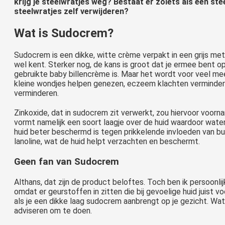
krijg je steelwratjes weg? Bestaat er zoiets als een ste
steelwratjes zelf verwijderen?
Wat is Sudocrem?
Sudocrem is een dikke, witte crème verpakt in een grijs met
wel kent. Sterker nog, de kans is groot dat je ermee bent
gebruikte baby billencrème is. Maar het wordt voor veel me
kleine wondjes helpen genezen, eczeem klachten vermindere
verminderen.
Zinkoxide, dat in sudocrem zit verwerkt, zou hiervoor voornam
vormt namelijk een soort laagje over de huid waardoor wat
huid beter beschermd is tegen prikkelende invloeden van bui
lanoline, wat de huid helpt verzachten en beschermt.
Geen fan van Sudocrem
Althans, dat zijn de product beloftes. Toch ben ik persoonl
omdat er geurstoffen in zitten die bij gevoelige huid juist vo
als je een dikke laag sudocrem aanbrengt op je gezicht. Wa
adviseren om te doen.