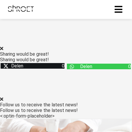
ingen
 policy
Sharing would be great!
Sharing would be great!
Delen
0
Delen
0
oneel
onele
s zijn
kelijk om
bsite te
Follow us to receive the latest news!
ken. Ze
Follow us to receive the latest news!
 gebruikt
<:optin-form-placeholder>
asisfuncties
der deze