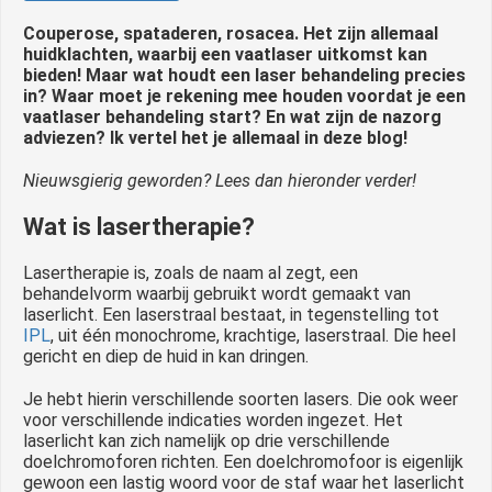
 op de
Couperose, spataderen, rosacea. Het zijn allemaal
e. Hierdoor
huidklachten, waarbij een vaatlaser uitkomst kan
 website-
bieden! Maar wat houdt een laser behandeling precies
in? Waar moet je rekening mee houden voordat je een
ren
vaatlaser behandeling start? En wat zijn de nazorg
nte
adviezen? Ik vertel het je allemaal in deze blog!
enties
gebaseerd
Nieuwsgierig geworden? Lees dan hieronder verder!
 gedrag van
Wat is lasertherapie?
ezoeker.
Lasertherapie is, zoals de naam al zegt, een
behandelvorm waarbij gebruikt wordt gemaakt van
uren
laserlicht. Een laserstraal bestaat, in tegenstelling tot
IPL
, uit één monochrome, krachtige, laserstraal. Die heel
gericht en diep de huid in kan dringen.
Je hebt hierin verschillende soorten lasers. Die ook weer
voor verschillende indicaties worden ingezet. Het
laserlicht kan zich namelijk op drie verschillende
doelchromoforen richten. Een doelchromofoor is eigenlijk
gewoon een lastig woord voor de staf waar het laserlicht