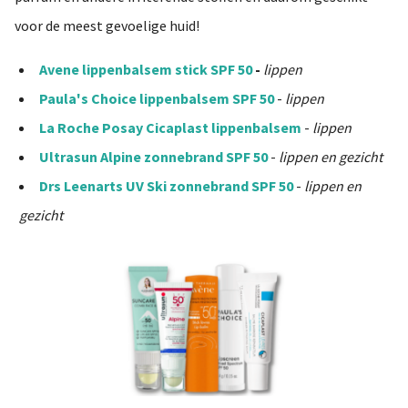
 op de
voor de meest gevoelige huid!
e. Hierdoor
 website-
Avene lippenbalsem stick SPF 50
-
lippen
ren
Paula's Choice lippenbalsem SPF 50
-
lippen
nte
enties
La Roche Posay Cicaplast lippenbalsem
-
lippen
gebaseerd
Ultrasun Alpine zonnebrand SPF 50
-
lippen en gezicht
 gedrag van
Drs Leenarts UV Ski zonnebrand SPF 50
-
lippen en
ezoeker.
gezicht
uren