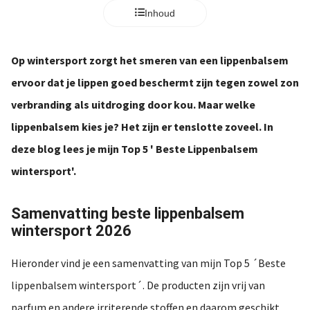
s kan de
Inhoud
e niet
oneren.
Op wintersport zorgt het smeren van een lippenbalsem
ieken
ervoor dat je lippen goed beschermt zijn tegen zowel zon
ische
verbranding als uitdroging door kou. Maar welke
s worden
kt om
lippenbalsem kies je? Het zijn er tenslotte zoveel. In
em
deze blog lees je mijn Top 5 ' Beste Lippenbalsem
tie te
wintersport'.
elen over
drag van
zoeker op
Samenvatting beste lippenbalsem
site.
wintersport 2026
ing
Hieronder vind je een samenvatting van mijn Top 5 ´Beste
ingcookies
lippenbalsem wintersport´. De producten zijn vrij van
 gebruikt
oekers te
parfum en andere irriterende stoffen en daarom geschikt